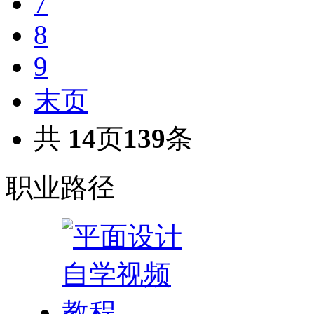
7
8
9
末页
共
14
页
139
条
职业路径