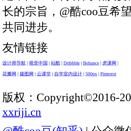
长的宗旨，@酷coo豆希
共同进步。
友情链接
设计师导航
|
视觉中国
|
站酷
|
Dribbble
|
Behance
|
虎课网
|
花瓣网
|
摄图网
|
云课堂
|
自学室内设计
|
500px
|
Pinterest
版权：Copyright
©
2016-
2
xxriji.cn
@酷coo豆(知乎)
| 公众微信号